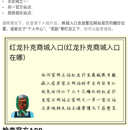
主官网之一
：
另一官方站点
：
其他相关站点
：
通常情况下，在登录个人账户后，
商城入口会放置在网站首页的醒目位
置，或者位于“个人中心”、“奖励”等栏目之下
，你可以留意查找。